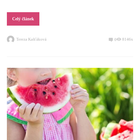
Celý článek
Tereza Kašťáková
8146x
0