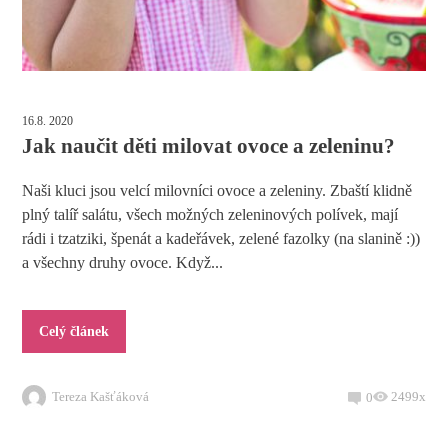
16.8. 2020
Jak naučit děti milovat ovoce a zeleninu?
Naši kluci jsou velcí milovníci ovoce a zeleniny. Zbaští klidně
plný talíř salátu, všech možných zeleninových polívek, mají
rádi i tzatziki, špenát a kadeřávek, zelené fazolky (na slanině :))
a všechny druhy ovoce. Když...
Celý článek
Tereza Kašťáková
2499x
0