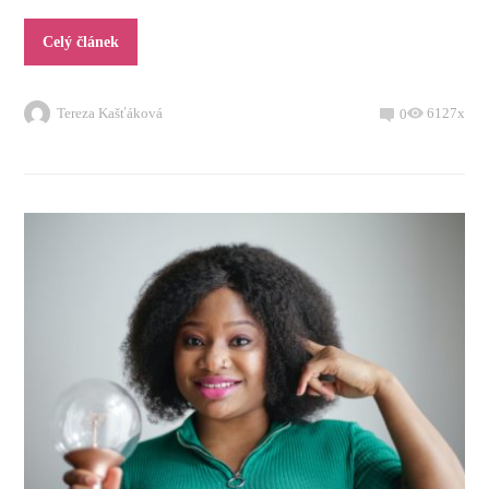
Celý článek
Tereza Kašťáková
6127x
0