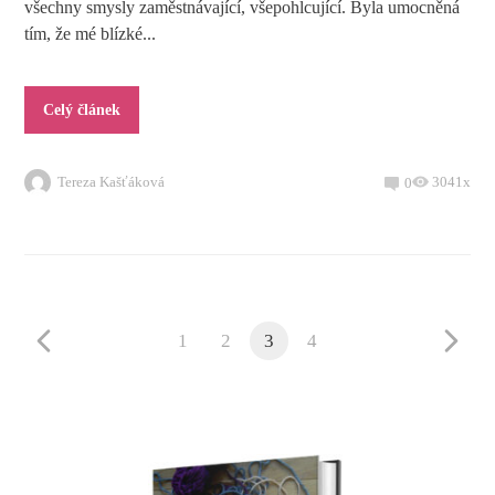
všechny smysly zaměstnávající, všepohlcující. Byla umocněná
tím, že mé blízké...
Celý článek
Tereza Kašťáková
3041x
0
1
2
3
4