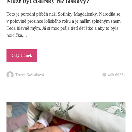
Může být císařský řez laskavý?
Toto je porodní příběh naší Sofinky Magdalenky. Narodila se
v polovině prosince loňského roku a je naším splněným snem.
Teda hlavně mým. Já si moc přála třetí děťátko a aby to byla
holčička,...
Celý článek
Tereza Kašťáková
6925x
4