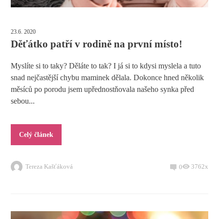
23.6. 2020
Děťátko patří v rodině na první místo!
Myslíte si to taky? Děláte to tak? I já si to kdysi myslela a tuto
snad nejčastější chybu maminek dělala. Dokonce hned několik
měsíců po porodu jsem upřednostňovala našeho synka před
sebou...
Celý článek
Tereza Kašťáková
3762x
0