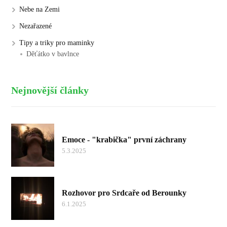
Nebe na Zemi
Nezařazené
Tipy a triky pro maminky
Děťátko v bavlnce
Nejnovější články
Emoce - "krabička" první záchrany
5.3.2025
Rozhovor pro Srdcaře od Berounky
6.1.2025