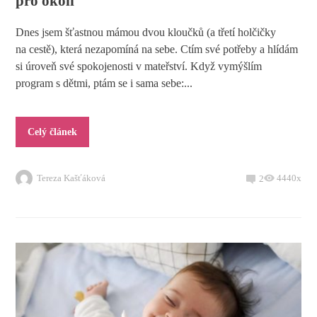
pro okolí
Dnes jsem šťastnou mámou dvou kloučků (a třetí holčičky
na cestě), která nezapomíná na sebe. Ctím své potřeby a hlídám
si úroveň své spokojenosti v mateřství. Když vymýšlím
program s dětmi, ptám se i sama sebe:...
Celý článek
Tereza Kašťáková
4440x
2