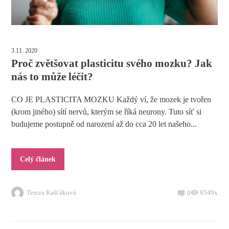
3.11. 2020
Proč zvětšovat plasticitu svého mozku? Jak
nás to může léčit?
CO JE PLASTICITA MOZKU Každý ví, že mozek je tvořen
(krom jiného) sítí nervů, kterým se říká neurony. Tuto síť si
budujeme postupně od narození až do cca 20 let našeho...
Celý článek
Tereza Kašťáková
6549x
0