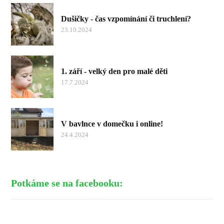
Dušičky - čas vzpomínání či truchlení?
23.10.2024
1. září - velký den pro malé děti
17.7.2024
V bavlnce v domečku i online!
24.4.2024
Potkáme se na facebooku: