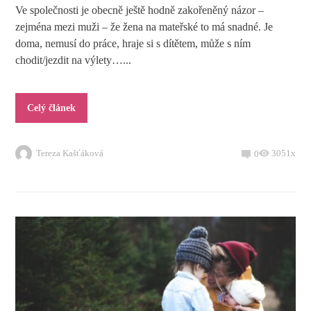
Ve společnosti je obecně ještě hodně zakořeněný názor –
zejména mezi muži – že žena na mateřské to má snadné. Je
doma, nemusí do práce, hraje si s dítětem, může s ním
chodit/jezdit na výlety…...
Celý článek
Tereza Kašťáková
3051x
0