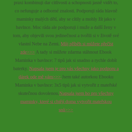
praxi kombinuji dar citlivosti a schopnosti jasně vidět to,
co nefunguje a odborné znalosti. Podporuji ráda hlavně
maminky malých dětí, aby se cítily a mohly žít jako v
bavlnce. Moc ráda ale podporuji i muže a další ženy v
tom, aby objevili svou jedinečnost a tvořili si v životě své
vlastní Nebe na Zemi.
Můj příběh si můžete přečíst
zde>>>
A tady si můžete zdarma stáhnout Ebook
Maminka v bavlnce: 7 tipů jak si snadno a rychle dobít
baterky.
Napsala jsem je pro vás všechny jako podporu a
dárek ode mě vám>>>
Jsem také autorkou Ebooku
Maminka v bavlnce: 3x5 tipů jak si vytvořit z mateřské
skutečnou dovolenou.
Napsala jsem ho pro všechny
maminky, které si chtějí doma vytvořit mateřskou
snů>>>