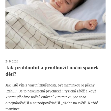
24.9. 2020
Jak prohloubit a prodloužit noční spánek
dětí?
Jak jistě víte z vlastní zkušenosti, být maminkou je pěkný
„záhul“. Je to neskutečná psychická i fyzická zátěž a když
k tomu přidáme noční vstávání k miminku, jde snad
o nejnáročnější a nejzodpovědnější „džob“ na světě. Každé
mamince...