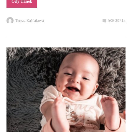
Celý článek
Tereza Kašťáková
2971x
0