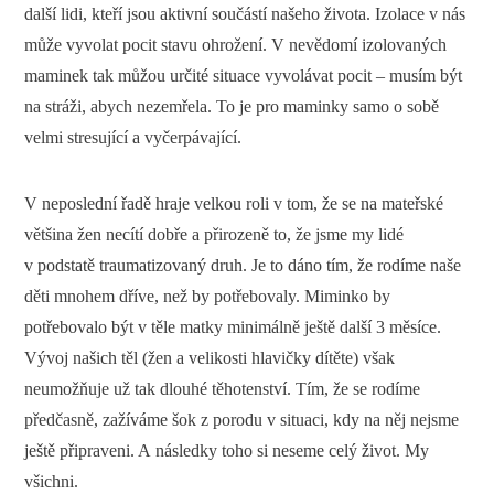
další lidi, kteří jsou aktivní součástí našeho života. Izolace v nás
může vyvolat pocit stavu ohrožení. V nevědomí izolovaných
maminek tak můžou určité situace vyvolávat pocit – musím být
na stráži, abych nezemřela. To je pro maminky samo o sobě
velmi stresující a vyčerpávající.
V neposlední řadě hraje velkou roli v tom, že se na mateřské
většina žen necítí dobře a přirozeně to, že jsme my lidé
v podstatě traumatizovaný druh. Je to dáno tím, že rodíme naše
děti mnohem dříve, než by potřebovaly. Miminko by
potřebovalo být v těle matky minimálně ještě další 3 měsíce.
Vývoj našich těl (žen a velikosti hlavičky dítěte) však
neumožňuje už tak dlouhé těhotenství. Tím, že se rodíme
předčasně, zažíváme šok z porodu v situaci, kdy na něj nejsme
ještě připraveni. A následky toho si neseme celý život. My
všichni.