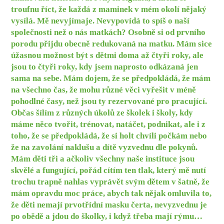
troufnu říct, že každá z maminek v mém okolí nějaký
vysílá. Mě nevyjímaje. Nevypovídá to spíš o naší
společnosti než o nás matkách? Osobně si od prvního
porodu přijdu obecně redukovaná na matku. Mám sice
úžasnou možnost být s dětmi doma až čtyři roky, ale
jsou to čtyři roky, kdy jsem naprosto odkázaná jen
sama na sebe. Mám dojem, že se předpokládá, že mám
na všechno čas, že mohu různé věci vyřešit v méně
pohodlné časy, než jsou ty rezervované pro pracující.
Občas šílím z různých úkolů ze školek i školy, kdy
máme něco tvořit, trénovat, natáčet, podnikat, ale i z
toho, že se předpokládá, že si holt chvíli počkám nebo
že na zavolání naklušu a dítě vyzvednu dle pokynů.
Mám děti tři a ačkoliv všechny naše instituce jsou
skvělé a fungující, pořád cítím ten tlak, který mě nutí
trochu trapně nahlas vyprávět svým dětem v šatně, že
mám opravdu moc práce, abych tak nějak omluvila to,
že děti nemají prvotřídní masku čerta, nevyzvednu je
po obědě a jdou do školky, i když třeba mají rýmu…