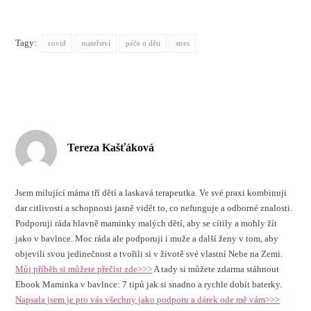
Tagy:
covid
mateřství
péče o děti
stres
Tereza Kašťáková
Jsem milující máma tří dětí a laskavá terapeutka. Ve své praxi kombinuji
dar citlivosti a schopnosti jasně vidět to, co nefunguje a odborné znalosti.
Podporuji ráda hlavně maminky malých dětí, aby se cítily a mohly žít
jako v bavlnce. Moc ráda ale podporuji i muže a další ženy v tom, aby
objevili svou jedinečnost a tvořili si v životě své vlastní Nebe na Zemi.
Můj příběh si můžete přečíst zde>>>
A tady si můžete zdarma stáhnout
Ebook Maminka v bavlnce: 7 tipů jak si snadno a rychle dobít baterky.
Napsala jsem je pro vás všechny jako podporu a dárek ode mě vám>>>