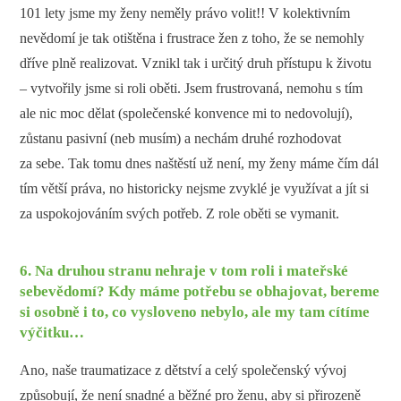
101 lety jsme my ženy neměly právo volit!! V kolektivním
nevědomí je tak otištěna i frustrace žen z toho, že se nemohly
dříve plně realizovat. Vznikl tak i určitý druh přístupu k životu
– vytvořily jsme si roli oběti. Jsem frustrovaná, nemohu s tím
ale nic moc dělat (společenské konvence mi to nedovolují),
zůstanu pasivní (neb musím) a nechám druhé rozhodovat
za sebe. Tak tomu dnes naštěstí už není, my ženy máme čím dál
tím větší práva, no historicky nejsme zvyklé je využívat a jít si
za uspokojováním svých potřeb. Z role oběti se vymanit.
6. Na druhou stranu nehraje v tom roli i mateřské
sebevědomí? Kdy máme potřebu se obhajovat, bereme
si osobně i to, co vysloveno nebylo, ale my tam cítíme
výčitku…
Ano, naše traumatizace z dětství a celý společenský vývoj
způsobují, že není snadné a běžné pro ženu, aby si přirozeně