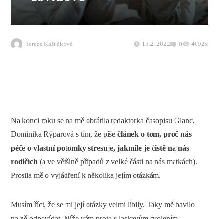
Tereza Kašťáková
15.2. 2022
4092x
0
Na konci roku se na mě obrátila redaktorka časopisu Glanc,
Dominika Rýparová s tím, že píše
článek o tom, proč nás
péče o vlastní potomky stresuje, jakmile je čistě na nás
rodičích
(a ve většině případů z velké části na nás matkách).
Prosila mě o vyjádření k několika jejím otázkám.
Musím říct, že se mi její otázky velmi líbily. Taky mě bavilo
na ně odpovídat. Níže vám proto s laskavým svolením