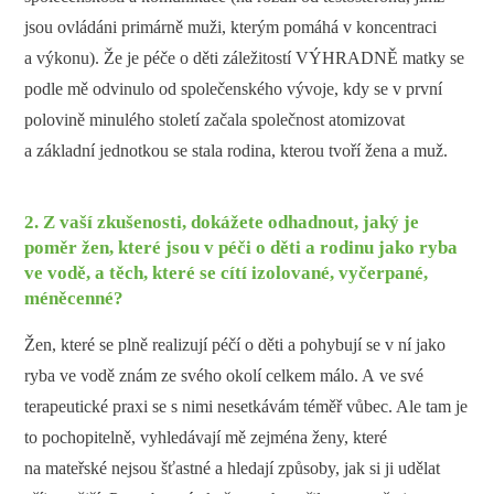
jsou ovládáni primárně muži, kterým pomáhá v koncentraci
a výkonu). Že je péče o děti záležitostí VÝHRADNĚ matky se
podle mě odvinulo od společenského vývoje, kdy se v první
polovině minulého století začala společnost atomizovat
a základní jednotkou se stala rodina, kterou tvoří žena a muž.
2. Z vaší zkušenosti, dokážete odhadnout, jaký je
poměr žen, které jsou v péči o děti a rodinu jako ryba
ve vodě, a těch, které se cítí izolované, vyčerpané,
méněcenné?
Žen, které se plně realizují péčí o děti a pohybují se v ní jako
ryba ve vodě znám ze svého okolí celkem málo. A ve své
terapeutické praxi se s nimi nesetkávám téměř vůbec. Ale tam je
to pochopitelně, vyhledávají mě zejména ženy, které
na mateřské nejsou šťastné a hledají způsoby, jak si ji udělat