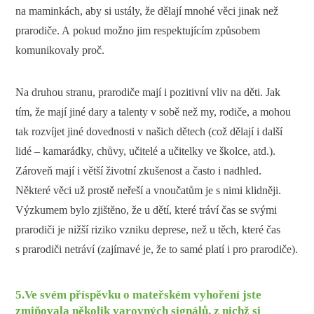
na maminkách, aby si ustály, že dělají mnohé věci jinak než
prarodiče. A pokud možno jim respektujícím způsobem
komunikovaly proč.
Na druhou stranu, prarodiče mají i pozitivní vliv na děti. Jak
tím, že mají jiné dary a talenty v sobě než my, rodiče, a mohou
tak rozvíjet jiné dovednosti v našich dětech (což dělají i další
lidé – kamarádky, chůvy, učitelé a učitelky ve školce, atd.).
Zároveň mají i větší životní zkušenost a často i nadhled.
Některé věci už prostě neřeší a vnoučatům je s nimi klidněji.
Výzkumem bylo zjištěno, že u dětí, které tráví čas se svými
prarodiči je nižší riziko vzniku deprese, než u těch, které čas
s prarodiči netráví (zajímavé je, že to samé platí i pro prarodiče).
5.
Ve svém příspěvku o mateřském vyhoření jste
zmiňovala několik varovných signálů, z nichž si