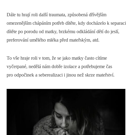
Dále tu hrají roli další traumata, způsobená dřívějším
omezenějším chápáním potřeb dítěte, kdy docházelo k separaci
dítěte po porodu od matky, brzkému odkládání dětí do jeslí,
preferování umělého mléka před mateřským, atd.
To vše hraje roli v tom, že se jako matky často cítíme
vyčerpané, nedělá nám dobře izolace a potřebujeme čas
pro odpočinek a seberealizaci i jinou než skrze mateřství.