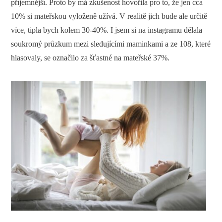
příjemnější. Proto by má zkušenost hovořila pro to, že jen cca
10% si mateřskou vyloženě užívá. V realitě jich bude ale určitě
více, tipla bych kolem 30-40%. I jsem si na instagramu dělala
soukromý průzkum mezi sledujícími maminkami a ze 108, které
hlasovaly, se označilo za šťastné na mateřské 37%.