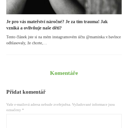
Je pro vás mateřství náročné? Je za tím trauma! Jak
vzniká a ovlivňuje naše děti?
Tento článek jste si na mém instagramovém účtu @maminka.v.bavlnce
odhlasovaly, že chcete,…
Komentáře
Přidat komentář
Vaše e-mailová adresa nebude zveřejněna.
Vyžadované informace jsou
označeny
*