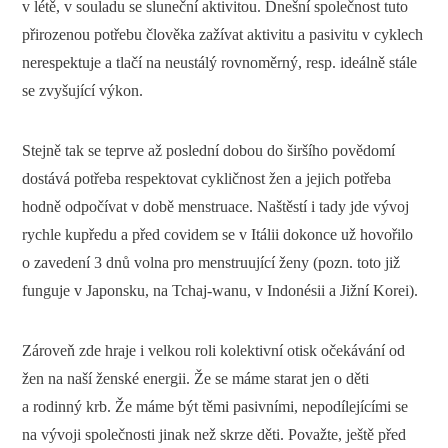
v létě, v souladu se sluneční aktivitou. Dnešní společnost tuto
přirozenou potřebu člověka zažívat aktivitu a pasivitu v cyklech
nerespektuje a tlačí na neustálý rovnoměrný, resp. ideálně stále
se zvyšující výkon.
Stejně tak se teprve až poslední dobou do širšího povědomí
dostává potřeba respektovat cykličnost žen a jejich potřeba
hodně odpočívat v době menstruace. Naštěstí i tady jde vývoj
rychle kupředu a před covidem se v Itálii dokonce už hovořilo
o zavedení 3 dnů volna pro menstruující ženy (pozn. toto již
funguje v Japonsku, na Tchaj-wanu, v Indonésii a Jižní Korei).
Zároveň zde hraje i velkou roli kolektivní otisk očekávání od
žen na naší ženské energii. Že se máme starat jen o děti
a rodinný krb. Že máme být těmi pasivními, nepodílejícími se
na vývoji společnosti jinak než skrze děti. Považte, ještě před