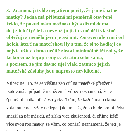
3. Znamenají tyhle negativní pocity, že jsme špatné
matky? Jedna má příbuzná mi poměrně otevřeně
řekla, že pokud mám možnost být s dětmi doma
do jejich čtyř let a nevyužiju ji, tak mě děti vlastně
obtěžují a neměla jsem je asi mít. Zároveň ale vím i od
holek, které na mateřskou šly s tím, že si to hodlají co
nejvíc užít a doma určitě zůstat minimálně tři roky, že
ke konci už bojují i ony se ztrátou sebe sama,
s pocitem, že jim dávno ujel vlak, zatímco jejich
mateřské zásluhy jsou naprosto neviditelné.
Vůbec ne! To, že se většina žen cítí na mateřské přetížená,
izolovaná a případně méněcenná vůbec neznamená, že je
špatnými matkami! Já vždycky říkám, že každá máma koná
v danou chvíli vždy nejlépe, jak umí. To, že to bude pro ni třeba
snazší za pár měsíců, až získá více zkušeností, či přijme ještě
více svou roli matky, se vším, co obnáší, neznamená, že teď je