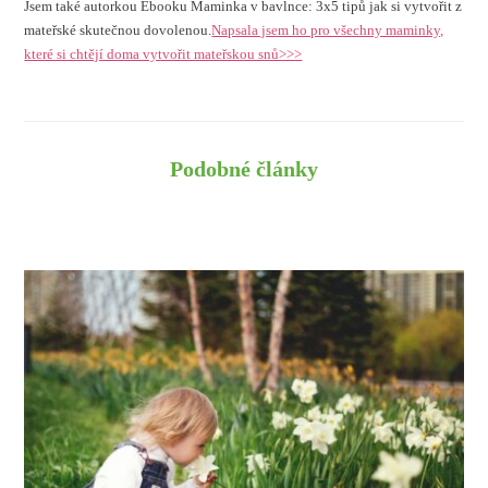
Jsem také autorkou Ebooku Maminka v bavlnce: 3x5 tipů jak si vytvořit z
mateřské skutečnou dovolenou.
Napsala jsem ho pro všechny maminky,
které si chtějí doma vytvořit mateřskou snů>>>
Podobné články