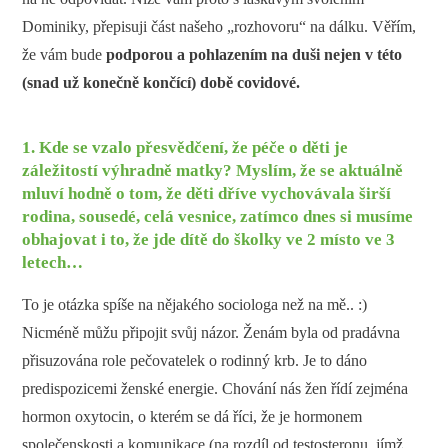
Dominiky, přepisuji část našeho „rozhovoru“ na dálku. Věřím,
že vám bude
podporou a pohlazením na duši nejen v této
(snad už konečně končící) době covidové.
1. Kde se vzalo přesvědčení, že péče o děti je
záležitostí výhradně matky? Myslím, že se aktuálně
mluví hodně o tom, že děti dříve vychovávala širší
rodina, sousedé, celá vesnice, zatímco dnes si musíme
obhajovat i to, že jde dítě do školky ve 2 místo ve 3
letech…
To je otázka spíše na nějakého sociologa než na mě.. :)
Nicméně můžu připojit svůj názor. Ženám byla od pradávna
přisuzována role pečovatelek o rodinný krb. Je to dáno
predispozicemi ženské energie. Chování nás žen řídí zejména
hormon oxytocin, o kterém se dá říci, že je hormonem
společenskosti a komunikace (na rozdíl od testosteronu, jímž