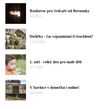
Rozhovor pro Srdcaře od Berounky
6.1.2025
Dušičky - čas vzpomínání či truchlení?
23.10.2024
1. září - velký den pro malé děti
17.7.2024
V bavlnce v domečku i online!
24.4.2024