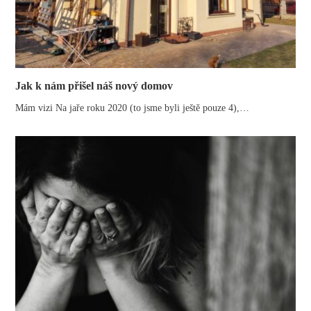
Jak k nám přišel náš nový domov
Mám vizi Na jaře roku 2020 (to jsme byli ještě pouze 4),…