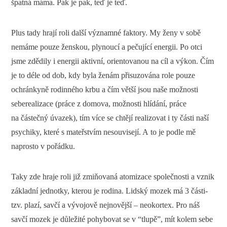
špatná máma. Pak je pak, teď je teď.
Plus tady hrají roli další významné faktory. My ženy v sobě
nemáme pouze ženskou, plynoucí a pečující energii. Po otci
jsme zdědily i energii aktivní, orientovanou na cíl a výkon. Čím
je to déle od dob, kdy byla ženám přisuzována role pouze
ochránkyně rodinného krbu a čím větší jsou naše možnosti
seberealizace (práce z domova, možnosti hlídání, práce
na částečný úvazek), tím více se chtějí realizovat i ty části naší
psychiky, které s mateřstvím nesouvisejí. A to je podle mě
naprosto v pořádku.
Taky zde hraje roli již zmiňovaná atomizace společnosti a vznik
základní jednotky, kterou je rodina. Lidský mozek má 3 části-
tzv. plazí, savčí a vývojově nejnovější – neokortex. Pro náš
savčí mozek je důležité pohybovat se v “tlupě”, mít kolem sebe