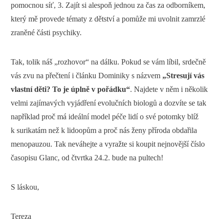
pomocnou síť, 3. Zajít si alespoň jednou za čas za odborníkem,
který mě provede tématy z dětství a pomůže mi uvolnit zamrzlé
zraněné části psychiky.
Tak, tolik náš „rozhovor“ na dálku. Pokud se vám líbil, srdečně
vás zvu na přečtení i článku Dominiky s názvem
„Stresují vás
vlastní děti? To je úplně v pořádku“
. Najdete v něm i několik
velmi zajímavých vyjádření evolučních biologů a dozvíte se tak
například proč má ideální model péče lidí o své potomky blíž
k surikatám než k lidoopům a proč nás ženy příroda obdařila
menopauzou. Tak neváhejte a vyražte si koupit nejnovější číslo
časopisu Glanc, od čtvrtka 24.2. bude na pultech!
S láskou,
Tereza