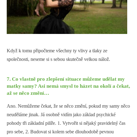
Když k tomu připočteme všechny ty vlivy a tlaky ze
společnosti, neseme si s sebou skutečně velkou nálož.
7. Co vlastně pro zlepšení situace můžeme udělat my
matky samy? Asi nemá smysl to házet na okolí a čekat,
až se něco změní…
Ano. Nemůžeme čekat, že se něco změní, pokud my samy něco
neuděláme jinak. Já osobně vidím jako základ psychické
pohody tři základní pilíře. 1. Vytvořit si nějaký pravidelný čas
pro sebe, 2. Budovat si kolem sebe dlouhodobě pevnou