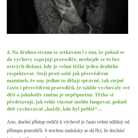
4. Na druhou stranu se setkávám i s tím, že pokud se
do výchovy zapojují prarodiče, neobejde se to bez
ostrých diskuzí, kdy je velmi těžké jeden druhého
respektovat. Stojí proti sobě jak přesvědčení
maminek, že ony jediné to dělají správně, tak stejně
často i přesvědčení prarodičů, že takhle vychovaly své
děti a jakákoliv změna je nepřípustná. Těžko si
představuji, jak tohle vlastně mohlo fungovat, pokud
dítě vychovával „každý, kdo byl poblíž“…
Ano, dnešní přístup rodičů k výchově je často velmi odlišný od
přístupu prarodičů. S trochou nadsázky se dá říct, že dochází