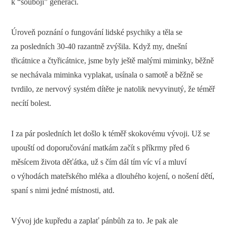
k “souboji” generací.
Úroveň poznání o fungování lidské psychiky a těla se
za posledních 30-40 razantně zvýšila. Když my, dnešní
třicátnice a čtyřicátnice, jsme byly ještě malými miminky, běžně
se nechávala miminka vyplakat, usínala o samotě a běžně se
tvrdilo, ze nervový systém dítěte je natolik nevyvinutý, že téměř
necítí bolest.
I za pár posledních let došlo k téměř skokovému vývoji. Už se
upouští od doporučování matkám začít s příkrmy před 6
měsícem života děťátka, už s čím dál tím víc ví a mluví
o výhodách mateřského mléka a dlouhého kojení, o nošení dětí,
spaní s nimi jedné místnosti, atd.
Vývoj jde kupředu a zaplať pánbůh za to. Je pak ale