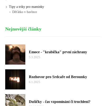
Tipy a triky pro maminky
Děťátko v bavlnce
Nejnovější články
Emoce - "krabička" první záchrany
5.3.2025
Rozhovor pro Srdcaře od Berounky
6.1.2025
Dušičky - čas vzpomínání či truchlení?