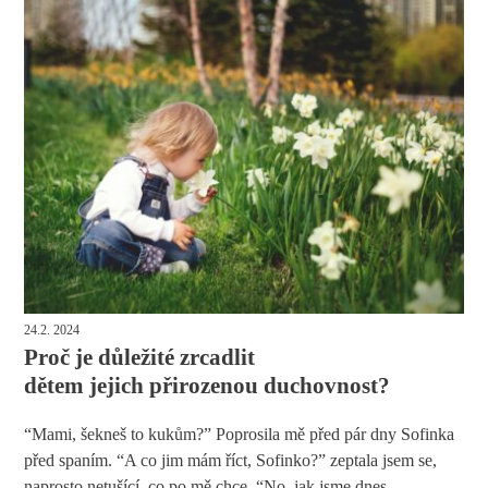
24.2. 2024
Proč je důležité zrcadlit
dětem jejich přirozenou duchovnost?
“Mami, šekneš to kukům?” Poprosila mě před pár dny Sofinka
před spaním. “A co jim mám říct, Sofinko?” zeptala jsem se,
naprosto netušící, co po mě chce. “No, jak jsme dnes...