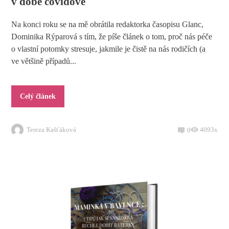
v době covidové
Na konci roku se na mě obrátila redaktorka časopisu Glanc,
Dominika Rýparová s tím, že píše článek o tom, proč nás péče
o vlastní potomky stresuje, jakmile je čistě na nás rodičích (a
ve většině případů...
Celý článek
Tereza Kašťáková
4093x
0