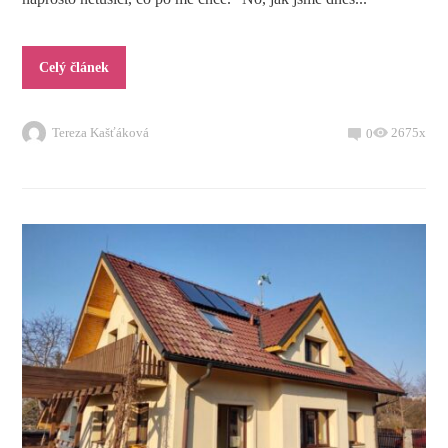
Celý článek
Tereza Kašťáková
2675x
0