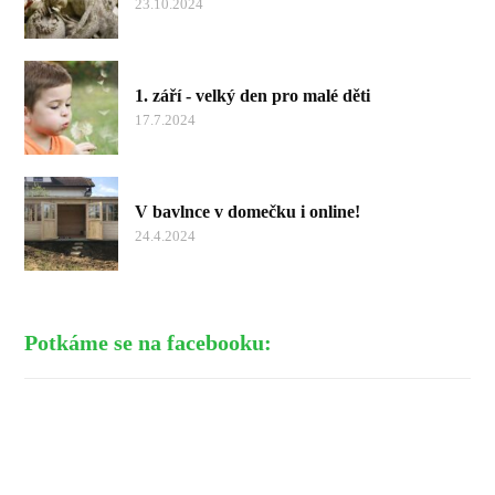
23.10.2024
1. září - velký den pro malé děti
17.7.2024
V bavlnce v domečku i online!
24.4.2024
Potkáme se na facebooku: