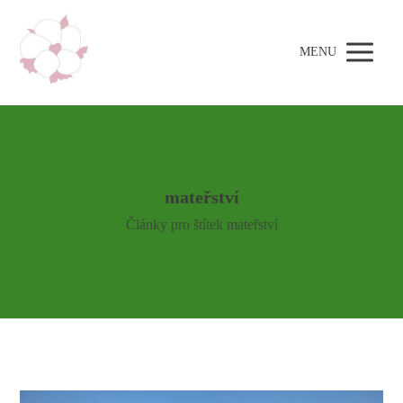
MENU
mateřství
Články pro štítek mateřství