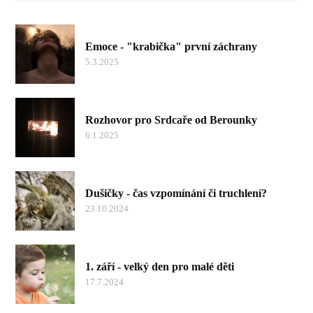
Emoce - "krabička" první záchrany
5.3.2025
Rozhovor pro Srdcaře od Berounky
6.1.2025
Dušičky - čas vzpomínání či truchlení?
23.10.2024
1. září - velký den pro malé děti
17.7.2024