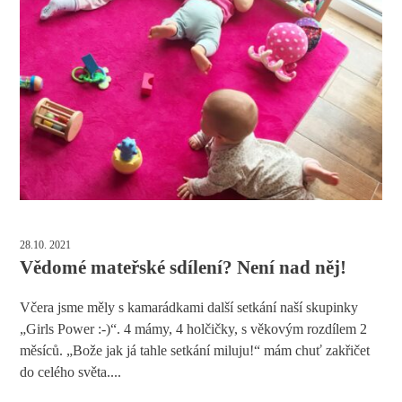
28.10. 2021
Vědomé mateřské sdílení? Není nad něj!
Včera jsme měly s kamarádkami další setkání naší skupinky
„Girls Power :-)“. 4 mámy, 4 holčičky, s věkovým rozdílem 2
měsíců. „Bože jak já tahle setkání miluju!“ mám chuť zakřičet
do celého světa....