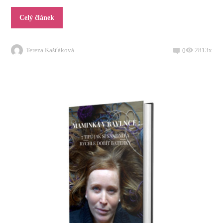
Celý článek
Tereza Kašťáková
2813x
0