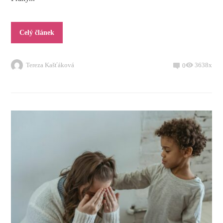
Celý článek
Tereza Kašťáková
3638x
0