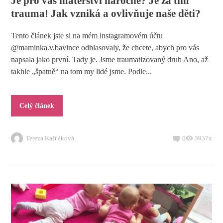
Je pro vás mateřství náročné? Je za tím
trauma! Jak vzniká a ovlivňuje naše děti?
Tento článek jste si na mém instagramovém účtu
@maminka.v.bavlnce odhlasovaly, že chcete, abych pro vás
napsala jako první. Tady je. Jsme traumatizovaný druh Ano, až
takhle „špatně“ na tom my lidé jsme. Podle...
Celý článek
Tereza Kašťáková
3937x
0